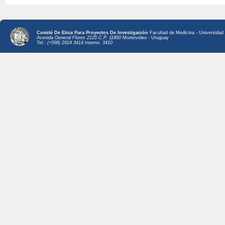
Comité De Etica Para Proyectos De Investigación
Facultad de Medicina - Universidad 
Avenida General Flores 2125 C.P. 11800
Montevideo - Uruguay
Tel.: (+598) 2924 3414 Interno. 3410