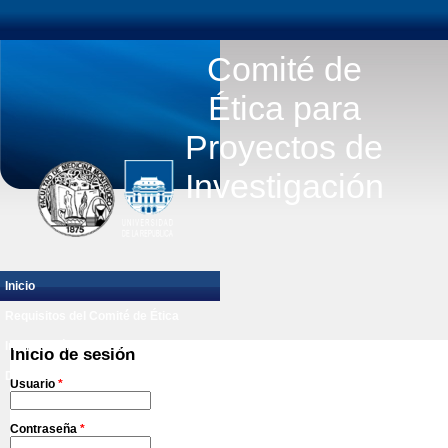
Comité de
Ética para
Proyectos de
Investigación
Inicio
Requisitos del Comité de Ética
Información para Proyectos
Inicio de sesión
Documentos
Contacto
Usuario
*
Contraseña
*