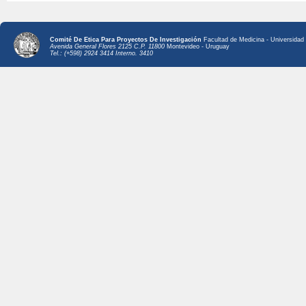
Comité De Etica Para Proyectos De Investigación
Facultad de Medicina - Universidad 
Avenida General Flores 2125 C.P. 11800
Montevideo - Uruguay
Tel.: (+598) 2924 3414 Interno. 3410