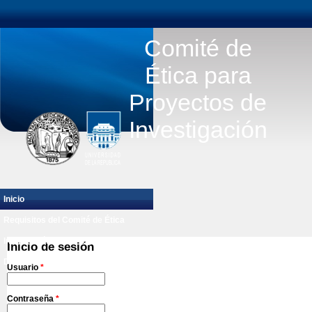
Comité de
Ética para
Proyectos de
Investigación
Inicio
Requisitos del Comité de Ética
Información para Proyectos
Inicio de sesión
Documentos
Contacto
Usuario
*
Contraseña
*